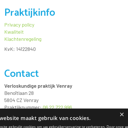
Praktijkinfo
Privacy policy
Kwaliteit
Klachtenregeling
KvK: 14122840
Contact
Verloskundige praktijk Venray
Benoïtlaan 28
5804 CZ
Venray
Praktijknummer:
06 22 722 996
×
Dienstnummer:
06 22 922 151
website maakt gebruik van cookies.
E-mail:
info@verloskundigepraktijkvenray.nl
site gebruikt cookies om uw gebruikerservaring te verbeteren. Door onze w