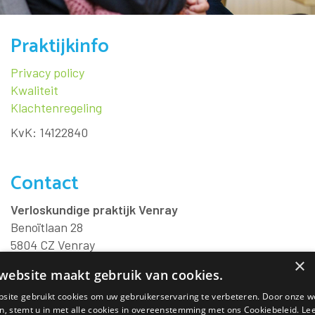
Praktijkinfo
Privacy policy
Kwaliteit
Klachtenregeling
KvK: 14122840
Contact
Verloskundige praktijk Venray
Benoïtlaan 28
5804 CZ
Venray
Praktijknummer:
06 22 722 996
×
website maakt gebruik van cookies.
Dienstnummer:
06 22 922 151
E-mail:
info@verloskundigepraktijkvenray.nl
site gebruikt cookies om uw gebruikerservaring te verbeteren. Door onze w
n, stemt u in met alle cookies in overeenstemming met ons Cookiebeleid.
Lee